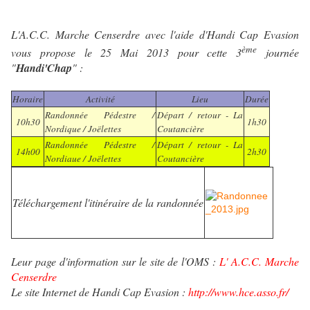
L'A.C.C. Marche Censerdre avec l'aide d'Handi Cap Evasion
ème
vous propose le 25 Mai 2013 pour cette 3
journée
"
Handi'Chap
" :
Horaire
Activité
Lieu
Durée
Randonnée Pédestre /
Départ / retour - La
10h30
1h30
Nordique / Joëlettes
Coutancière
Randonnée Pédestre /
Départ / retour - La
14h00
2h30
Nordiaue / Joëlettes
Coutancière
Téléchargement l'itinéraire de la randonnée
Leur page d'information sur le site de l'OMS :
L' A.C.C. Marche
Censerdre
Le site Internet de Handi Cap Evasion :
http://www.hce.asso.fr/