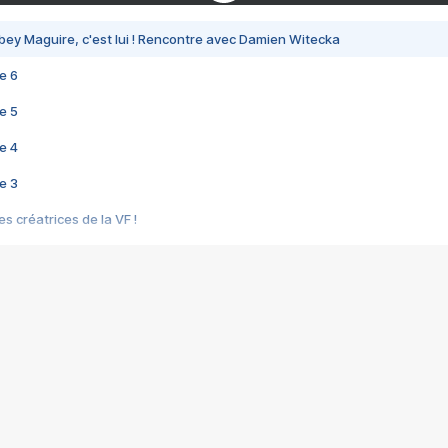
bey Maguire, c'est lui ! Rencontre avec Damien Witecka
e 6
e 5
e 4
e 3
s créatrices de la VF !
e 2
e 1
e Mektoub My Love arrive enfin ! Rencontre avec Shaïn Boumedine et Sal
i : après Toni en famille
elle réalise le bouleversant Dites lui que je l'aime
ais ! Rencontre autour de Vie privée de Rebecca Zlotowski