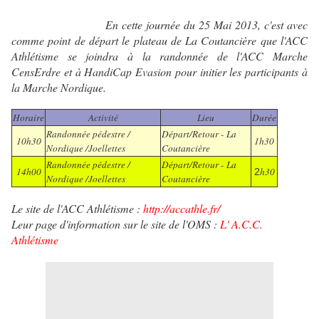
En cette journée du 25 Mai 2013, c'est avec
comme point de départ le plateau de La Coutancière que l'ACC
Athlétisme se joindra à la randonnée de l'ACC Marche
CensErdre et à HandiCap Evasion pour initier les participants à
la Marche Nordique.
Horaire
Activité
Lieu
Durée
Randonnée pédestre /
Départ/Retour - La
10h30
1h30
Nordique /Joellettes
Coutancière
Randonnée pédestre /
Départ/Retour - La
14h00
h30
2
Nordique /Joellettes
Coutancière
Le site de l'ACC Athlétisme :
http://accathle.fr/
Leur page d'information sur le site de l'OMS :
L' A.C.C.
Athlétisme