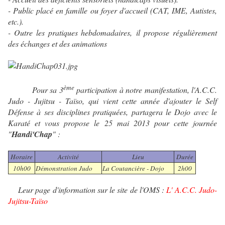
- Public placé en famille ou foyer d'accueil (CAT, IME, Autistes,
etc.).
- Outre les pratiques hebdomadaires, il propose régulièrement
des échanges et des animations
ème
Pour sa 3
participation à notre manifestation, l'A.C.C.
Judo - Jujitsu - Taïso, qui vient cette année d'ajouter le Self
Défense à ses disciplines pratiquées, partagera le Dojo avec le
Karaté et vous propose le 25 mai 2013 pour cette journée
"
Handi'Chap
" :
Horaire
Activité
Lieu
Durée
10h00
Démonstration Judo
La Coutancière - Dojo
2h00
Leur page d'information sur le site de l'OMS :
L' A.C.C. Judo-
Jujitsu-Taïso