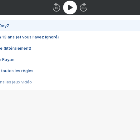
 DayZ
 a 13 ans (et vous l'avez ignoré)
e (littéralement)
im Rayan
 toutes les règles
s les jeux vidéo
us choquant de Rockstar ? - Le scandale BULLY
e plus moche de Steam
du RÊVE tourne au CAUCHEMAR
pendant 8 heures
it… à tort