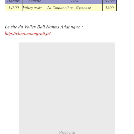
Horaire
Activité
Lieu
Durée
14h00
Volley assis
La Coutancière - Gymnase
1h00
Le site du Volley Ball Nantes Atlantique :
http://vbna.moonfruit.fr/
Publicité