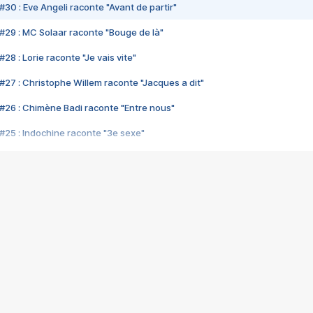
#30 : Eve Angeli raconte "Avant de partir"
#29 : MC Solaar raconte "Bouge de là"
28 : Lorie raconte "Je vais vite"
#27 : Christophe Willem raconte "Jacques a dit"
#26 : Chimène Badi raconte "Entre nous"
#25 : Indochine raconte "3e sexe"
#24 : Zaho raconte "C'est chelou"
#23 : Patrick Bruel raconte "Au café des délices"
#22 : Kyo raconte "Le chemin"
#21 : Nolwenn Leroy raconte "Cassé"
#20 : Patrick Hernandez raconte "Born to be alive"
#19 : Lorie raconte "Près de moi"
#18 : Michael Jones raconte "A nos actes manqués" (avec Jean-Jacque