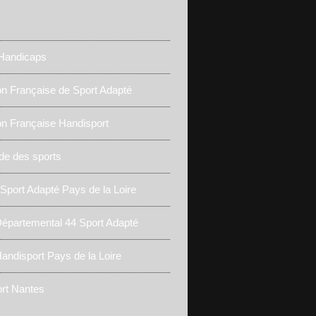
 Handicaps
on Française de Sport Adapté
on Française Handisport
de des sports
 Sport Adapté Pays de la Loire
épartemental 44 Sport Adapté
andisport Pays de la Loire
rt Nantes