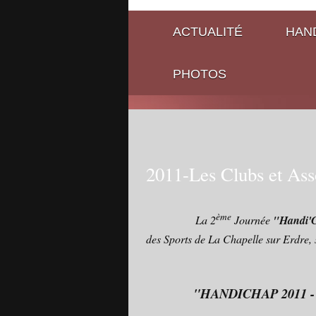
ACTUALITÉ
HAND
PHOTOS
2011-Les Clubs et Asso
ème
La 2
Journée
"Handi'
des Sports de La Chapelle sur Erdre, s
"HANDICHAP 2011 - S