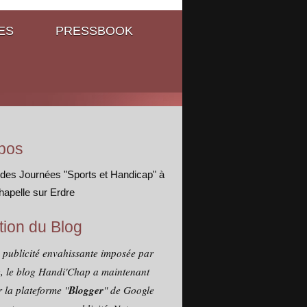
ES
PRESSBOOK
pos
 des Journées "Sports et Handicap" à
hapelle sur Erdre
tion du Blog
a publicité envahissante imposée par
, le blog Handi'Chap a maintenant
Blogger
 la plateforme "
" de Google