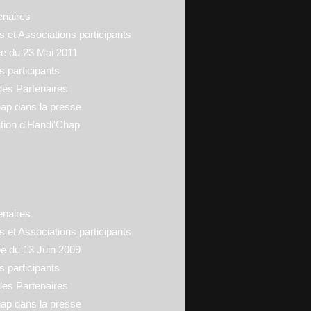
enaires
 et Associations participants
ée du 23 Mai 2011
s participants
des Partenaires
ap dans la presse
tion d'Handi'Chap
enaires
 et Associations participants
ée du 13 Juin 2009
s participants
des Partenaires
ap dans la presse