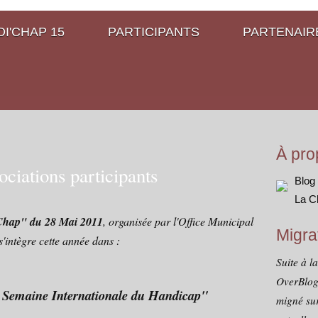
I'CHAP 15
PARTICIPANTS
PARTENAIR
À pro
ciations participants
Blog
La C
Chap" du 28 Mai 2011
, organisée par l'Office Municipal
Migra
'intègre cette année dans :
Suite à l
OverBlog
emaine Internationale du Handicap"
migné sur