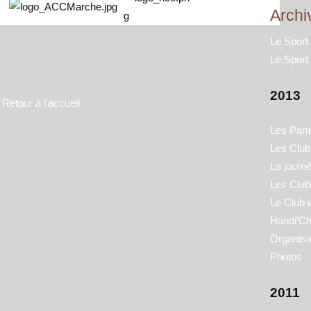
Archi
Le Sport
Le Sport
2013
Retour à l'accueil
Les Part
Les Clubs
La journ
Les Club
Le Club 
Handi'Ch
Organisa
Photos
2011