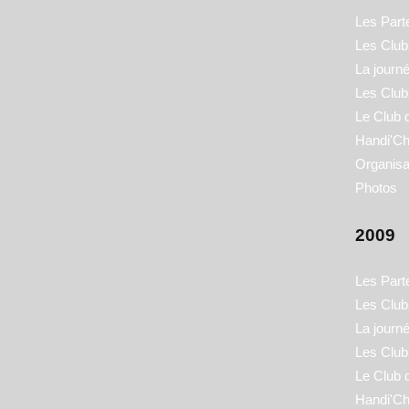
Les Part
Les Clubs
La journ
Les Club
Le Club 
Handi'Ch
Organisa
Photos
2009
Les Part
Les Clubs
La journ
Les Club
Le Club 
Handi'Ch