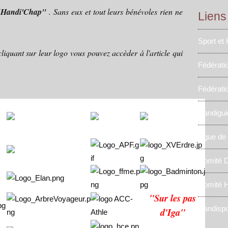
"Handi'Chap"
. Sans eux et tout leurs bénévoles rien ne
Liens
Sport et
liquant sur leur logo vous pouvez accèder à l'article qui
Fédérati
Fédérati
Handigui
Ligue de
Comité D
Comité H
"Sur les pas
Handispo
d'Iga"