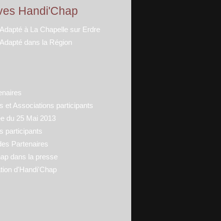
ves Handi'Chap
 Adapté à La Chapelle sur Erdre
 Adapté dans la Région
enaires
 et Associations participants
ée du 25 Mai 2013
s participants
des Partenaires
ap dans la presse
tion d'Handi'Chap