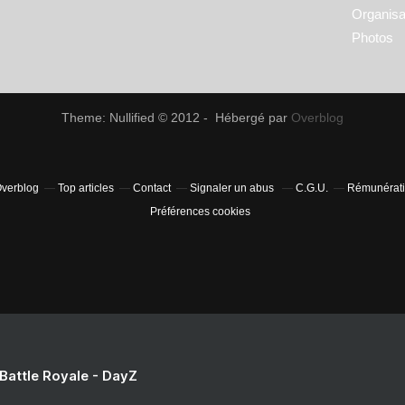
Organisa
Photos
Theme: Nullified © 2012 - Hébergé par
Overblog
Overblog
Top articles
Contact
Signaler un abus
C.G.U.
Rémunératio
Préférences cookies
 Battle Royale - DayZ