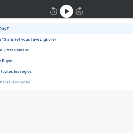
 DayZ
 a 13 ans (et vous l'avez ignoré)
e (littéralement)
im Rayan
 toutes les règles
s les jeux vidéo
us choquant de Rockstar ? - Le scandale BULLY
e plus moche de Steam
du RÊVE tourne au CAUCHEMAR
pendant 8 heures