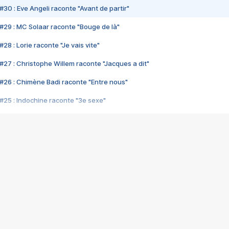
#30 : Eve Angeli raconte "Avant de partir"
#29 : MC Solaar raconte "Bouge de là"
28 : Lorie raconte "Je vais vite"
#27 : Christophe Willem raconte "Jacques a dit"
#26 : Chimène Badi raconte "Entre nous"
#25 : Indochine raconte "3e sexe"
#24 : Zaho raconte "C'est chelou"
#23 : Patrick Bruel raconte "Au café des délices"
#22 : Kyo raconte "Le chemin"
#21 : Nolwenn Leroy raconte "Cassé"
#20 : Patrick Hernandez raconte "Born to be alive"
#19 : Lorie raconte "Près de moi"