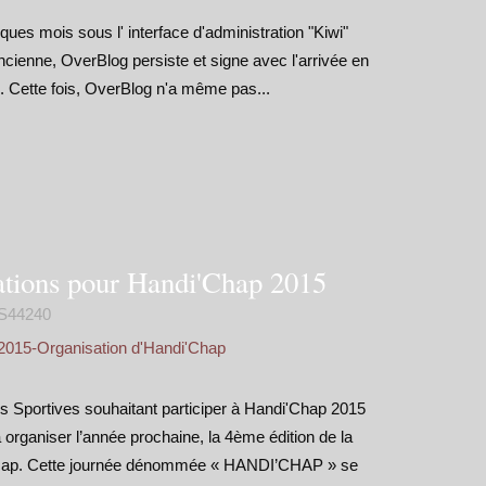
lques mois sous l' interface d'administration "Kiwi"
cienne, OverBlog persiste et signe avec l'arrivée en
e. Cette fois, OverBlog n'a même pas...
iations pour Handi'Chap 2015
S44240
2015-Organisation d'Handi'Chap
 Sportives souhaitant participer à Handi'Chap 2015
 organiser l’année prochaine, la 4ème édition de la
dicap. Cette journée dénommée « HANDI’CHAP » se