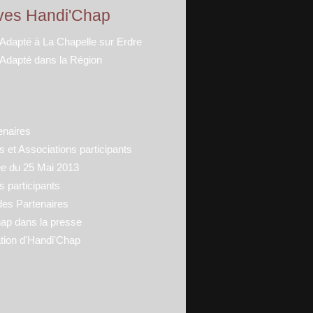
ves Handi'Chap
 Adapté à La Chapelle sur Erdre
 Adapté dans la Région
enaires
 et Associations participants
ée du 25 Mai 2013
s participants
des Partenaires
ap dans la presse
tion d'Handi'Chap