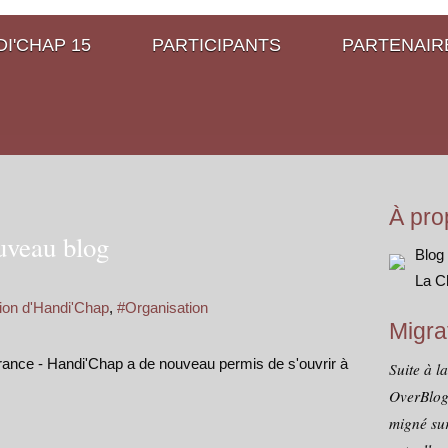
I'CHAP 15
PARTICIPANTS
PARTENAIR
À pro
uveau blog
Blog
La C
ion d'Handi'Chap
,
#Organisation
Migra
nce - Handi'Chap a de nouveau permis de s'ouvrir à
Suite à l
OverBlog
migné sur