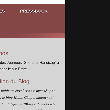
ES
PRESSBOOK
pos
 des Journées "Sports et Handicap" à
hapelle sur Erdre
tion du Blog
a publicité envahissante imposée par
, le blog Handi'Chap a maintenant
Blogger
 la plateforme "
" de Google