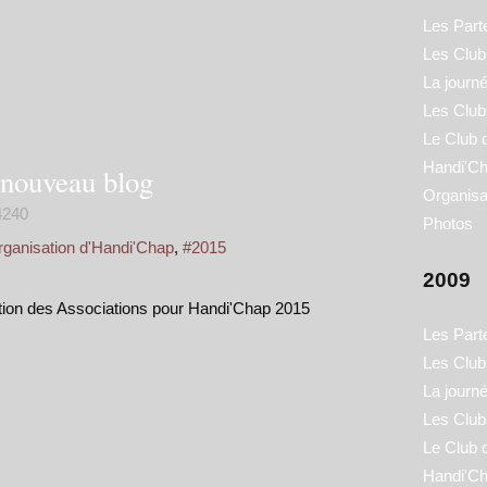
Les Part
Les Clubs
La journ
Les Club
Le Club 
Handi'Ch
 nouveau blog
Organisa
240
Photos
ganisation d'Handi'Chap
,
#2015
2009
ption des Associations pour Handi'Chap 2015
Les Part
Les Clubs
La journ
Les Club
Le Club 
Handi'Ch