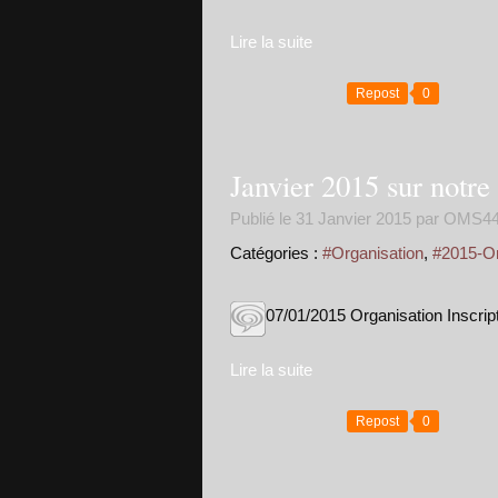
Lire la suite
Repost
0
Janvier 2015 sur notre
Publié le
31 Janvier 2015
par OMS44
Catégories :
#Organisation
,
#2015-Or
07/01/2015 Organisation Inscri
Lire la suite
Repost
0