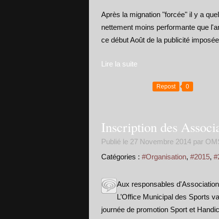
Après la mignation "forcée" il y a que
nettement moins performante que l'an
ce début Août de la publicité imposé
Lire la suite
Repost
0
Inscription des Assoc
Publié le
27 Novembre 2014
par OM
Catégories :
#Organisation
,
#2015
,
#
Aux responsables d'Associations
L’Office Municipal des Sports va
journée de promotion Sport et Han