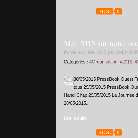
Repost
0
Mai 2015 sur notre no
Publié le
31 Mai 2015
par OMS4424
Catégories :
#Organisation
,
#2015
,
#
30/05/2015 PressBook Ouest Fran
tous 29/05/2015 PressBook Oues
Handi'Chap 29/05/2015 La Journée du
28/05/2015...
Lire la suite
Repost
0