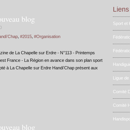
Liens
ouveau blog
Sport et
0
andi'Chap
,
#2015
,
#Organisation
Fédérati
Fédérati
ne de La Chapelle sur Erdre - N°113 - Printemps
st France - La Région en avance dans son plan sport
Handigui
pté à La Chapelle sur Erdre Handi'Chap présent aux
Ligue de
Comité D
Comité H
Handispo
ouveau blog