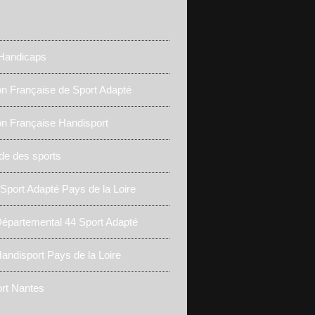
 Handicaps
on Française de Sport Adapté
on Française Handisport
de des sports
 Sport Adapté Pays de la Loire
épartemental 44 Sport Adapté
andisport Pays de la Loire
rt Nantes