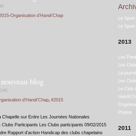
Archi
40
2015-Organisation d'Handi'Chap
Le Sport
Le Sport
2013
Les Part
Les Clubs
La journ
e nouveau blog
Les Club
Le Club 
240
Handi'Ch
ganisation d'Handi'Chap
,
#2015
Organisa
Photos
a Chapelle sur Erdre Les Journées Nationales
Clubs Participants Les Clubs participants 09/02/2015
2011
rdre Rapport d'action Handicap des clubs chapelains