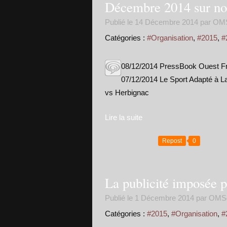
Décembre 2014 sur no
Publié le
14 Décembre 2014
par OM
Catégories :
#Organisation
,
#2015
,
#
08/12/2014 PressBook Ouest Fr
07/12/2014 Le Sport Adapté à 
vs Herbignac
Lire la suite
Repost
0
La publicité imposée 
Publié le
1 Décembre 2014
par OMS
Catégories :
#2015
,
#Organisation
,
#