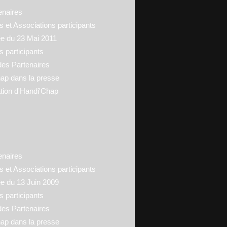
enaires
 et Associations participants
ée du 23 Mai 2011
s participants
des Partenaires
ap dans la presse
tion d'Handi'Chap
enaires
 et Associations participants
ée du 13 Juin 2009
s participants
des Partenaires
ap dans la presse