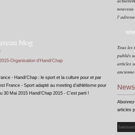
actuellem
nouveau 
l' adress
www
uveau blog
Tous les 
0
publiés u
2015-Organisation d'Handi'Chap
articles 
ancienne 
ce - Handi'Chap : le sport et la culture pour et par
t France - Sport adapté au meeting d'athlétisme pour
Newsl
 30 Mai 2015 Handi'Chap 2015 - C'est parti !
Abonnez-
articles 
Email