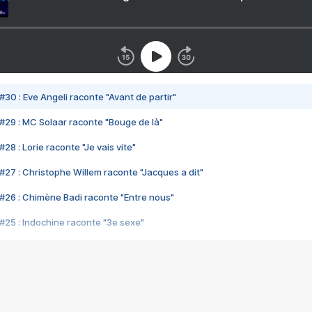
#30 : Eve Angeli raconte "Avant de partir"
#29 : MC Solaar raconte "Bouge de là"
28 : Lorie raconte "Je vais vite"
#27 : Christophe Willem raconte "Jacques a dit"
#26 : Chimène Badi raconte "Entre nous"
#25 : Indochine raconte "3e sexe"
#24 : Zaho raconte "C'est chelou"
#23 : Patrick Bruel raconte "Au café des délices"
#22 : Kyo raconte "Le chemin"