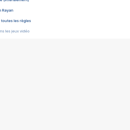
im Rayan
 toutes les règles
s les jeux vidéo
us choquant de Rockstar ? - Le scandale BULLY
e plus moche de Steam
du RÊVE tourne au CAUCHEMAR
pendant 8 heures
it… à tort
umiliés par un jeu vidéo
ire - Final Fantasy 8
ti un empire - Age of Empires
story DOFUS