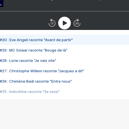
#30 : Eve Angeli raconte "Avant de partir"
#29 : MC Solaar raconte "Bouge de là"
28 : Lorie raconte "Je vais vite"
#27 : Christophe Willem raconte "Jacques a dit"
#26 : Chimène Badi raconte "Entre nous"
#25 : Indochine raconte "3e sexe"
#24 : Zaho raconte "C'est chelou"
#23 : Patrick Bruel raconte "Au café des délices"
#22 : Kyo raconte "Le chemin"