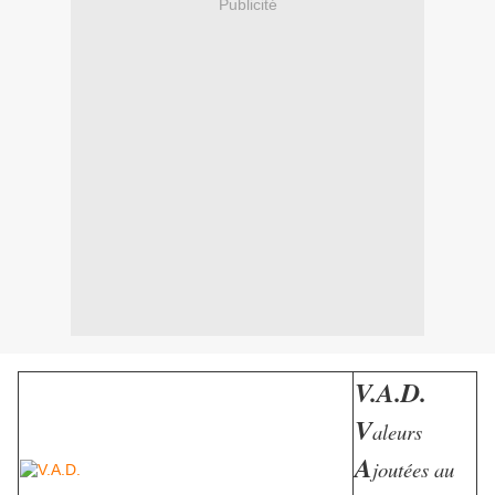
Publicité
V.A.D.
V
aleurs
A
joutées au