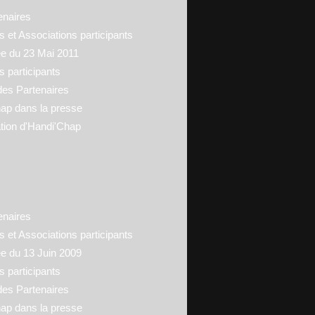
enaires
 et Associations participants
ée du 23 Mai 2011
s participants
des Partenaires
ap dans la presse
tion d'Handi'Chap
enaires
 et Associations participants
ée du 13 Juin 2009
s participants
des Partenaires
ap dans la presse