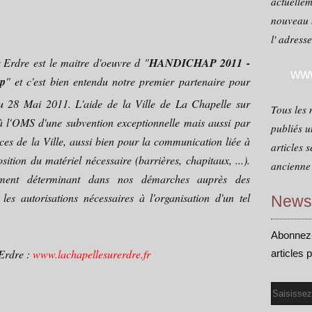
actuellem
nouveau 
l' adress
dre est le maitre d'oeuvre d "
HANDICHAP 2011 -
www
ap
" et c'est bien entendu notre premier partenaire pour
u 28 Mai 2011. L'aide de la Ville de La Chapelle sur
Tous les 
n à l'OMS d'une subvention exceptionnelle mais aussi par
publiés u
ices de la Ville, aussi bien pour la communication liée à
articles 
ition du matériel nécessaire (barrières, chapitaux, ...).
ancienne 
ement déterminant dans nos démarches auprès des
 les autorisations nécessaires à l'organisation d'un tel
Newsl
Abonnez-
 Erdre :
www.lachapellesurerdre.fr
articles 
Email