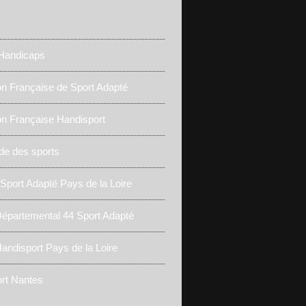
 Handicaps
on Française de Sport Adapté
on Française Handisport
de des sports
 Sport Adapté Pays de la Loire
épartemental 44 Sport Adapté
andisport Pays de la Loire
rt Nantes