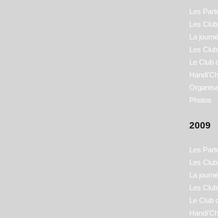
Les Part
Les Clubs
La journ
Les Club
Le Club 
Handi'Ch
Organisa
Photos
2009
Les Part
Les Clubs
La journ
Les Club
Le Club 
Handi'Ch