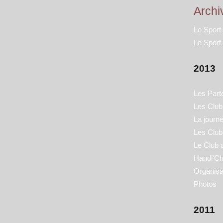
Archi
Le Sport
Le Sport
2013
Les Part
Les Clubs
La journ
Les Club
Le Club 
Handi'Ch
Organisa
Photos
2011