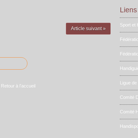
Liens
Sport et
Article suivant »
Fédérati
Fédérati
Handigui
Ligue de
Retour à l'accueil
Comité D
Comité H
Handispo