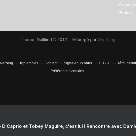
Organisa
Photos
Theme: Nullified © 2012 - Hébergé par
Overblog
Overblog
Top articles
Contact
Signaler un abus
C.G.U.
Rémunératio
Préférences cookies
 DiCaprio et Tobey Maguire, c'est lui ! Rencontre avec Dam