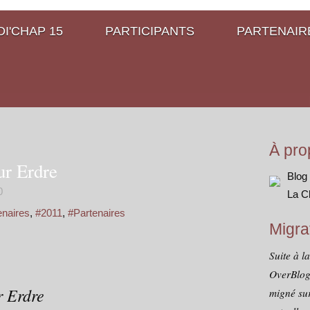
I'CHAP 15
PARTICIPANTS
PARTENAIR
À pro
ur Erdre
Blog
0
La C
enaires
,
#2011
,
#Partenaires
Migra
Suite à l
OverBlog
r Erdre
migné sur