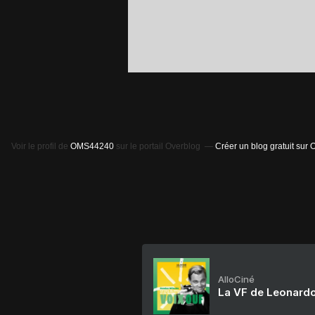
Voir le profil de
OMS44240
sur le portail Overblog
Créer un blog gratuit sur 
AlloCiné
La VF de Leonardo