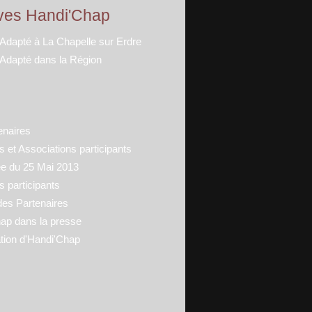
ves Handi'Chap
 Adapté à La Chapelle sur Erdre
 Adapté dans la Région
enaires
 et Associations participants
ée du 25 Mai 2013
s participants
des Partenaires
ap dans la presse
tion d'Handi'Chap