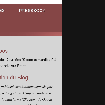
ES
PRESSBOOK
pos
 des Journées "Sports et Handicap" à
hapelle sur Erdre
tion du Blog
a publicité envahissante imposée par
, le blog Handi'Chap a maintenant
Blogger
 la plateforme "
" de Google