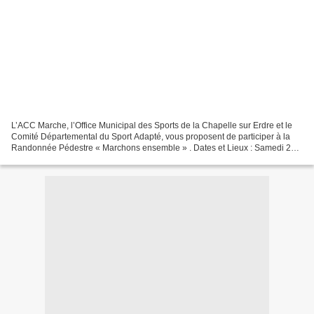
L’ACC Marche, l’Office Municipal des Sports de la Chapelle sur Erdre et le
Comité Départemental du Sport Adapté, vous proposent de participer à la
Randonnée Pédestre « Marchons ensemble » . Dates et Lieux : Samedi 20
avril 2013 RDV à 14h place de l’église...