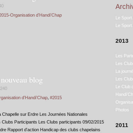
Archi
40
2015-Organisation d'Handi'Chap
Le Sport
Le Sport
2013
Les Part
Les Clubs
La journ
e nouveau blog
Les Club
Le Club 
240
Handi'Ch
ganisation d'Handi'Chap
,
#2015
Organisa
Photos
a Chapelle sur Erdre Les Journées Nationales
Clubs Participants Les Clubs participants 09/02/2015
2011
rdre Rapport d'action Handicap des clubs chapelains