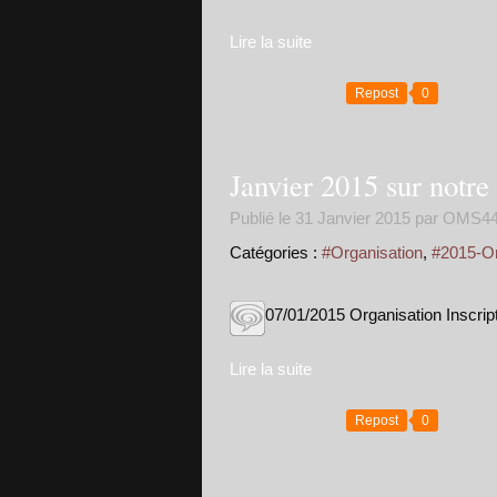
Lire la suite
Repost
0
Janvier 2015 sur notre
Publié le
31 Janvier 2015
par OMS44
Catégories :
#Organisation
,
#2015-Or
07/01/2015 Organisation Inscri
Lire la suite
Repost
0