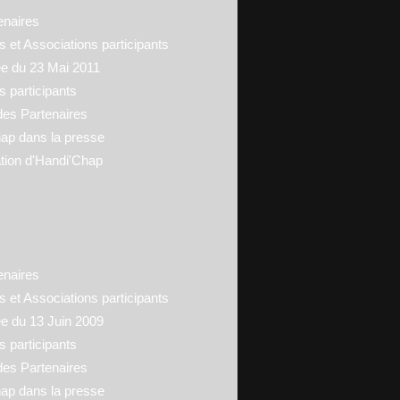
enaires
 et Associations participants
ée du 23 Mai 2011
s participants
des Partenaires
ap dans la presse
tion d'Handi'Chap
enaires
 et Associations participants
ée du 13 Juin 2009
s participants
des Partenaires
ap dans la presse