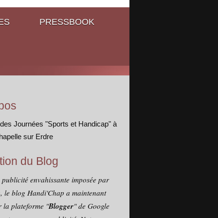
ES
PRESSBOOK
pos
 des Journées "Sports et Handicap" à
hapelle sur Erdre
tion du Blog
a publicité envahissante imposée par
, le blog Handi'Chap a maintenant
Blogger
 la plateforme "
" de Google