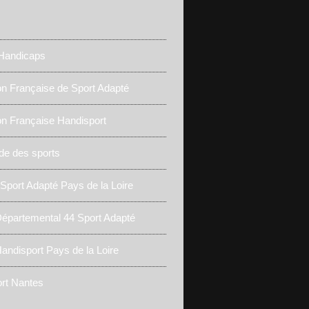
 Handicaps
on Française de Sport Adapté
on Française Handisport
de des sports
 Sport Adapté Pays de la Loire
épartemental 44 Sport Adapté
andisport Pays de la Loire
rt Nantes