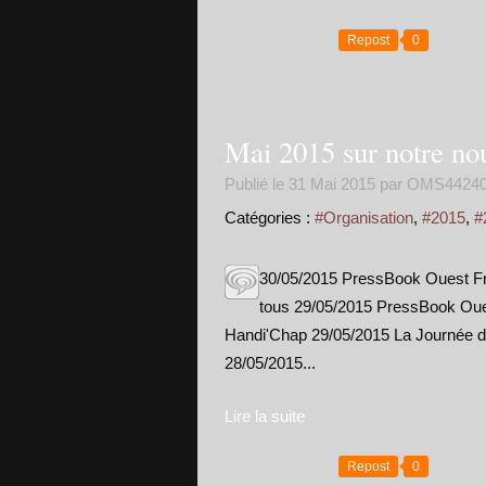
Repost
0
Mai 2015 sur notre no
Publié le
31 Mai 2015
par OMS4424
Catégories :
#Organisation
,
#2015
,
#
30/05/2015 PressBook Ouest Fran
tous 29/05/2015 PressBook Oues
Handi'Chap 29/05/2015 La Journée du
28/05/2015...
Lire la suite
Repost
0