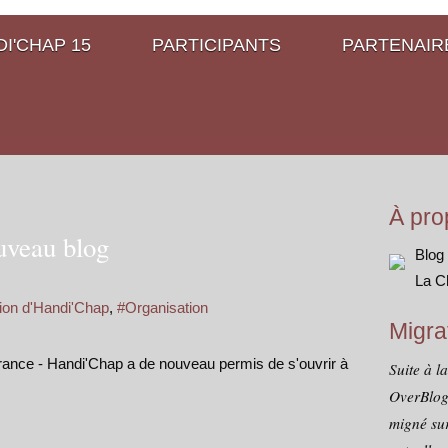
I'CHAP 15
PARTICIPANTS
PARTENAIR
À pro
uveau blog
Blog
La C
ion d'Handi'Chap
,
#Organisation
Migra
nce - Handi'Chap a de nouveau permis de s'ouvrir à
Suite à l
OverBlog
migné sur