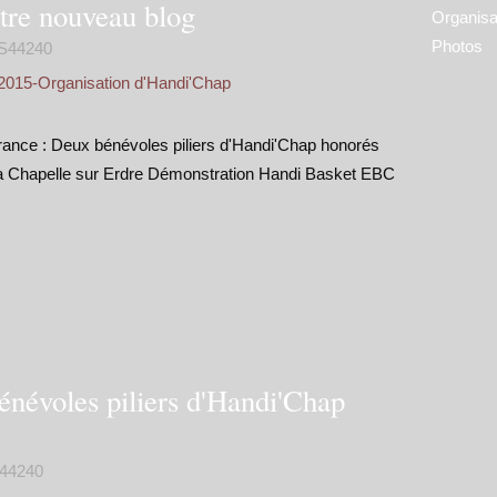
tre nouveau blog
Organisa
Photos
S44240
2015-Organisation d'Handi'Chap
ance : Deux bénévoles piliers d'Handi'Chap honorés
La Chapelle sur Erdre Démonstration Handi Basket EBC
énévoles piliers d'Handi'Chap
44240