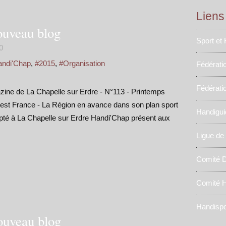
Liens
ouveau blog
Sport et
0
andi'Chap
,
#2015
,
#Organisation
Fédérati
Fédérati
ne de La Chapelle sur Erdre - N°113 - Printemps
st France - La Région en avance dans son plan sport
Handigui
pté à La Chapelle sur Erdre Handi'Chap présent aux
Ligue de
Comité D
Comité H
Handispo
ouveau blog