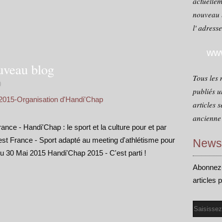
actuellem
nouveau 
l' adress
www
uveau blog
Tous les 
0
publiés u
2015-Organisation d'Handi'Chap
articles 
ancienne 
ce - Handi'Chap : le sport et la culture pour et par
t France - Sport adapté au meeting d'athlétisme pour
Newsl
 30 Mai 2015 Handi'Chap 2015 - C'est parti !
Abonnez-
articles 
Email