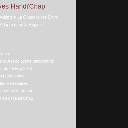
ves Handi'Chap
 Adapté à La Chapelle sur Erdre
 Adapté dans la Région
enaires
 et Associations participants
ée du 25 Mai 2013
s participants
des Partenaires
ap dans la presse
tion d'Handi'Chap