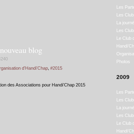
Les Part
Les Clubs
La journ
Les Club
Le Club 
Handi'Ch
 nouveau blog
Organisa
240
Photos
ganisation d'Handi'Chap
,
#2015
2009
ption des Associations pour Handi'Chap 2015
Les Part
Les Clubs
La journ
Les Club
Le Club 
Handi'Ch