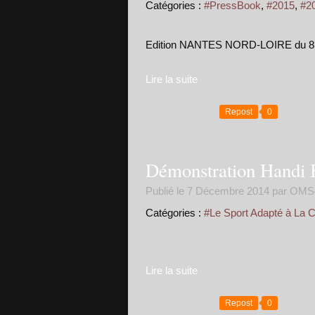
Catégories :
#PressBook
,
#2015
,
#2
Edition NANTES NORD-LOIRE du 8 Dé
Lire la suite
Repost
0
Démonstration Handi 
Publié le
7 Décembre 2014
par OMS
Catégories :
#Le Sport Adapté à La C
Lire la suite
Repost
0