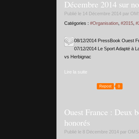
Décembre 2014 sur no
Publié le
14 Décembre 2014
par OM
Catégories :
#Organisation
,
#2015
,
#
08/12/2014 PressBook Ouest Fr
07/12/2014 Le Sport Adapté à 
vs Herbignac
Lire la suite
Repost
0
Ouest France : Deux b
honorés
Publié le
8 Décembre 2014
par OMS