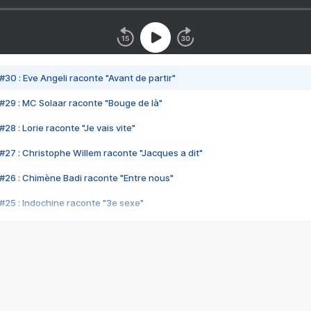
#30 : Eve Angeli raconte "Avant de partir"
#29 : MC Solaar raconte "Bouge de là"
28 : Lorie raconte "Je vais vite"
#27 : Christophe Willem raconte "Jacques a dit"
#26 : Chimène Badi raconte "Entre nous"
#25 : Indochine raconte "3e sexe"
#24 : Zaho raconte "C'est chelou"
#23 : Patrick Bruel raconte "Au café des délices"
#22 : Kyo raconte "Le chemin"
#21 : Nolwenn Leroy raconte "Cassé"