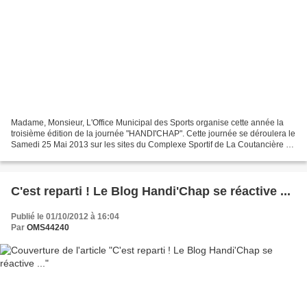
Madame, Monsieur, L'Office Municipal des Sports organise cette année la
troisième édition de la journée "HANDI'CHAP". Cette journée se déroulera le
Samedi 25 Mai 2013 sur les sites du Complexe Sportif de La Coutancière et
de la Base Nautique de la Grimaudière....
C'est reparti ! Le Blog Handi'Chap se réactive ...
Publié le 01/10/2012 à 16:04
Par
OMS44240