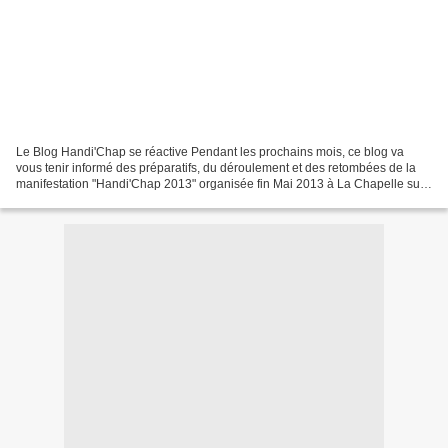
Le Blog Handi'Chap se réactive Pendant les prochains mois, ce blog va
vous tenir informé des préparatifs, du déroulement et des retombées de la
manifestation "Handi'Chap 2013" organisée fin Mai 2013 à La Chapelle sur
Erdre (Loire-Atlantique) avec en point...