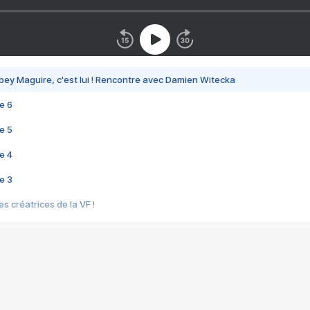
bey Maguire, c'est lui ! Rencontre avec Damien Witecka
e 6
e 5
e 4
e 3
s créatrices de la VF !
e 2
e 1
e Mektoub My Love arrive enfin ! Rencontre avec Shaïn Boumedine et Sal
i : après Toni en famille