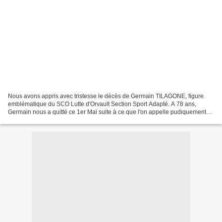
Nous avons appris avec tristesse le décès de Germain TILAGONE, figure
emblématique du SCO Lutte d'Orvault Section Sport Adapté. A 78 ans,
Germain nous a quitté ce 1er Mai suite à ce que l'on appelle pudiquement
une longue maladie. Il avait consacré la...