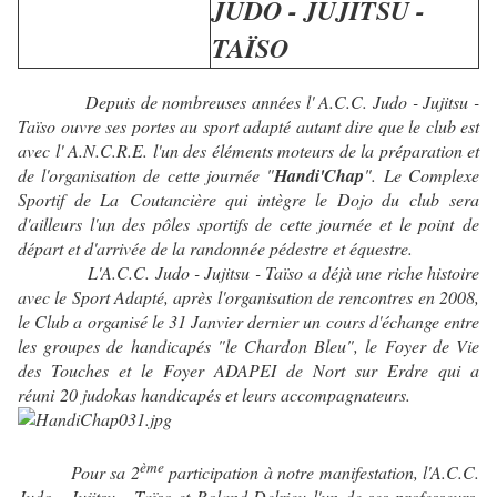
JUDO - JUJITSU -
TAÏSO
Depuis de nombreuses années l' A.C.C. Judo - Jujitsu -
Taïso ouvre ses portes au sport adapté autant dire que le club est
avec l' A.N.C.R.E. l'un des éléments moteurs de la préparation et
de l'organisation de cette journée "
Handi'Chap
". Le Complexe
Sportif de La Coutancière qui intègre le Dojo du club sera
d'ailleurs l'un des pôles sportifs de cette journée et le point de
départ et d'arrivée de la randonnée pédestre et équestre.
L'A.C.C. Judo - Jujitsu - Taïso a déjà une riche histoire
avec le Sport Adapté, après l'organisation de rencontres en 2008,
le
Club a organisé le 31 Janvier dernier un cours d'échange entre
les groupes de handicapés "le Chardon Bleu", le Foyer de Vie
des Touches et le Foyer ADAPEI de Nort sur Erdre qui a
réuni 20 judokas handicapés et leurs accompagnateurs.
ème
Pour sa 2
participation à notre manifestation, l'A.C.C.
Judo - Jujitsu - Taïso et Roland Delrieu l'un de ses professeurs,