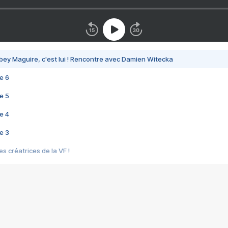
bey Maguire, c'est lui ! Rencontre avec Damien Witecka
e 6
e 5
e 4
e 3
s créatrices de la VF !
e 2
e 1
e Mektoub My Love arrive enfin ! Rencontre avec Shaïn Boumedine et Sal
i : après Toni en famille