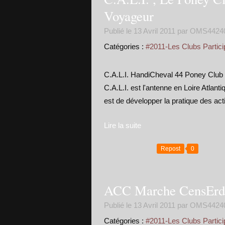
Voyageur
Publié le
13 Avril 2011
par OMS4424
Catégories :
#2011-Les Clubs Partici
C.A.L.I. HandiCheval 44 Poney Club
C.A.L.I. est l'antenne en Loire Atlan
est de développer la pratique des act
Lire la suite
Repost
0
ACC Marche CensErdr
Publié le
13 Avril 2011
par OMS4424
Catégories :
#2011-Les Clubs Partici