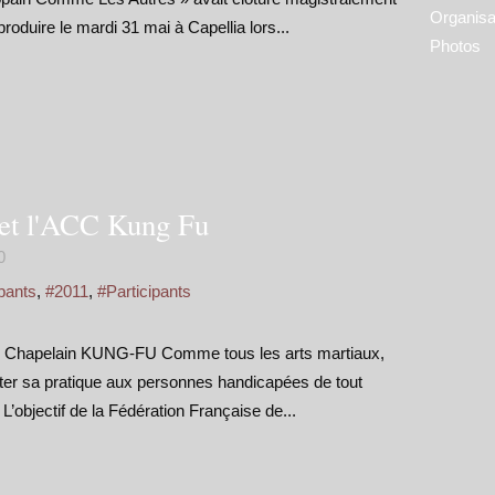
Organisa
roduire le mardi 31 mai à Capellia lors...
Photos
 et l'ACC Kung Fu
0
pants
,
#2011
,
#Participants
b Chapelain KUNG-FU Comme tous les arts martiaux,
apter sa pratique aux personnes handicapées de tout
L’objectif de la Fédération Française de...