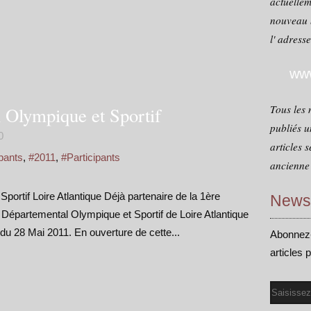
actuellem
nouveau 
l' adress
www
Tous les 
 Olympique et Sportif
publiés u
0
articles 
pants
,
#2011
,
#Participants
ancienne 
ortif Loire Atlantique Déjà partenaire de la 1ère
Newsl
 Départemental Olympique et Sportif de Loire Atlantique
 du 28 Mai 2011. En ouverture de cette...
Abonnez-
articles 
Email