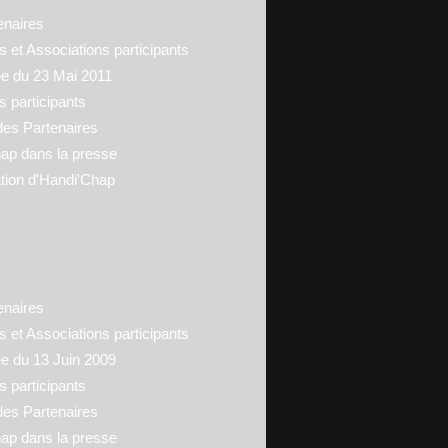
enaires
 et Associations participants
ée du 23 Mai 2011
s participants
des Partenaires
ap dans la presse
tion d'Handi'Chap
enaires
 et Associations participants
ée du 13 Juin 2009
s participants
des Partenaires
ap dans la presse