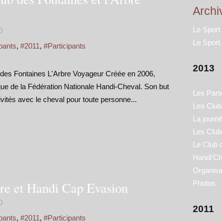
Archi
Le Sport
0
Le Sport
pants
,
#2011
,
#Participants
2013
 des Fontaines L'Arbre Voyageur Créée en 2006,
tique de la Fédération Nationale Handi-Cheval. Son but
Les Part
ivités avec le cheval pour toute personne...
Les Clubs
La journ
Les Club
Le Club 
Handi'Ch
Organisa
e et Handi Cap Evasion
Photos
0
2011
pants
,
#2011
,
#Participants