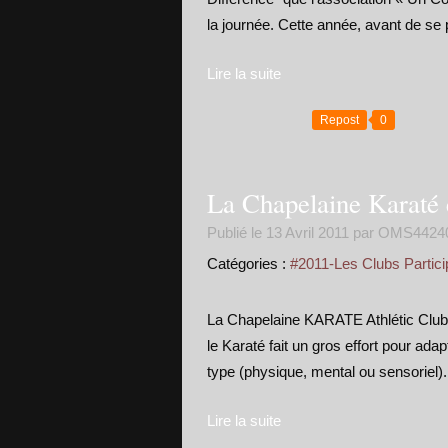
la journée. Cette année, avant de se p
Lire la suite
Repost
0
La Chapelaine Karaté
Publié le
13 Avril 2011
par OMS4424
Catégories :
#2011-Les Clubs Partici
La Chapelaine KARATE Athlétic Clu
le Karaté fait un gros effort pour ad
type (physique, mental ou sensoriel). 
Lire la suite