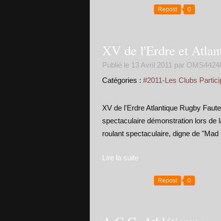
Repost
0
XV de l'Erdre et Atlan
Publié le
13 Avril 2011
par OMS4424
Catégories :
#2011-Les Clubs Partici
XV de l'Erdre Atlantique Rugby Faute
spectaculaire démonstration lors de l
roulant spectaculaire, digne de "Mad
Lire la suite
Repost
0