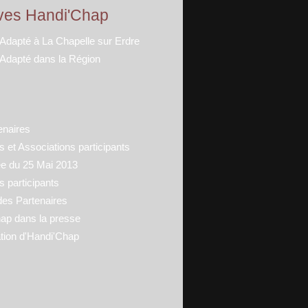
ves Handi'Chap
 Adapté à La Chapelle sur Erdre
 Adapté dans la Région
enaires
 et Associations participants
ée du 25 Mai 2013
s participants
des Partenaires
ap dans la presse
tion d'Handi'Chap