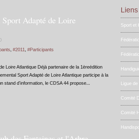
Liens
 Sport Adapté de Loire
Sport et
Fédérati
0
pants
,
#2011
,
#Participants
Fédérati
 Loire Atlantique Déjà partenaire de la 1èreédition
Handigui
mental Sport Adapté de Loire Atlantique participe à la
n stand d'information, le CDSA 44 propose...
Ligue de
Comité D
Comité H
Handispo
ub des Fontaines et l'Arbre