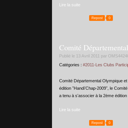
Lire la suite
Repost
0
Comité Départemental
Publié le
13 Avril 2011
par OMS4424
Catégories :
#2011-Les Clubs Partici
Comité Départemental Olympique et Sp
édition "Handi'Chap-2009", le Comité
a tenu à s'associer à la 2ème édition
Lire la suite
Repost
0