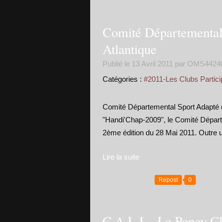
Comité Départemental
Atlantique
Publié le
13 Avril 2011
par OMS4424
Catégories :
#2011-Les Clubs Partici
Comité Départemental Sport Adapté de
"Handi'Chap-2009", le Comité Départe
2ème édition du 28 Mai 2011. Outre u
Lire la suite
Repost
0
C.A.L.I. , Le Poney Cl