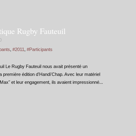
tique Rugby Fauteuil
0
pants
,
#2011
,
#Participants
uil Le Rugby Fauteuil nous avait présenté un
a première édition d'Handi'Chap. Avec leur matériel
 Max" et leur engagement, ils avaient impressionné...