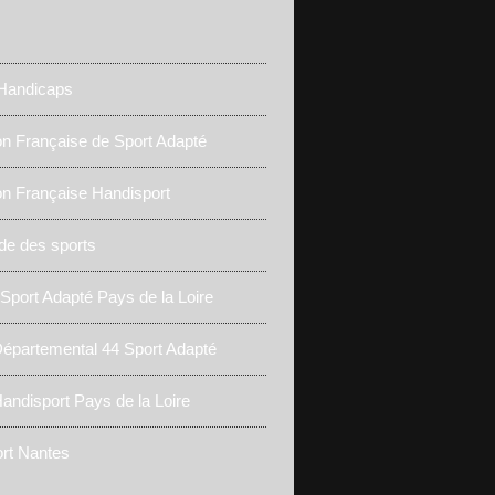
 Handicaps
on Française de Sport Adapté
on Française Handisport
de des sports
 Sport Adapté Pays de la Loire
épartemental 44 Sport Adapté
andisport Pays de la Loire
rt Nantes