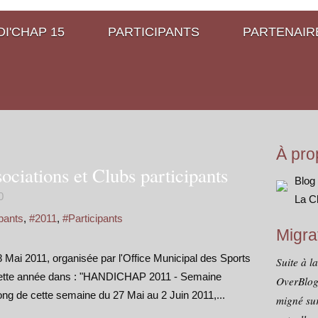
I'CHAP 15
PARTICIPANTS
PARTENAIR
À pro
ciations et Clubs participants
Blog
0
La C
pants
,
#2011
,
#Participants
Migra
Mai 2011, organisée par l'Office Municipal des Sports
Suite à l
e cette année dans : "HANDICHAP 2011 - Semaine
OverBlog
ong de cette semaine du 27 Mai au 2 Juin 2011,...
migné sur