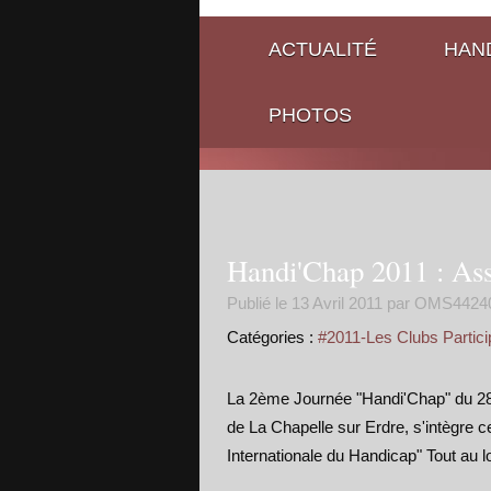
ACTUALITÉ
HAND
PHOTOS
Handi'Chap 2011 : Asso
Publié le
13 Avril 2011
par OMS4424
Catégories :
#2011-Les Clubs Partici
La 2ème Journée "Handi'Chap" du 28 
de La Chapelle sur Erdre, s'intègr
Internationale du Handicap" Tout au l