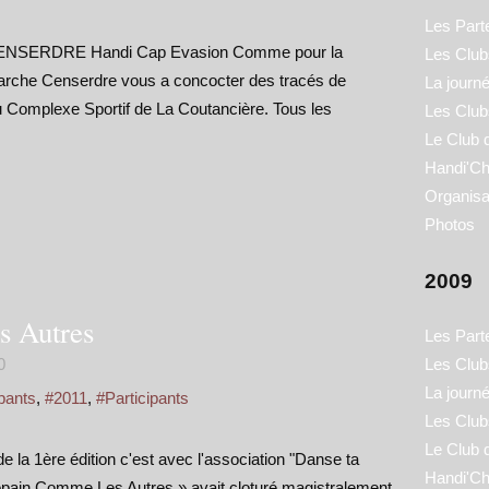
Les Part
CENSERDRE Handi Cap Evasion Comme pour la
Les Clubs
 Marche Censerdre vous a concocter des tracés de
La journ
u Complexe Sportif de La Coutancière. Tous les
Les Club
Le Club 
Handi'Ch
Organisa
Photos
2009
 Autres
Les Part
0
Les Clubs
La journ
pants
,
#2011
,
#Participants
Les Club
Le Club 
la 1ère édition c'est avec l'association "Danse ta
Handi'Ch
Copain Comme Les Autres » avait cloturé magistralement