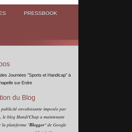
ES
PRESSBOOK
pos
 des Journées "Sports et Handicap" à
hapelle sur Erdre
tion du Blog
a publicité envahissante imposée par
, le blog Handi'Chap a maintenant
Blogger
 la plateforme "
" de Google