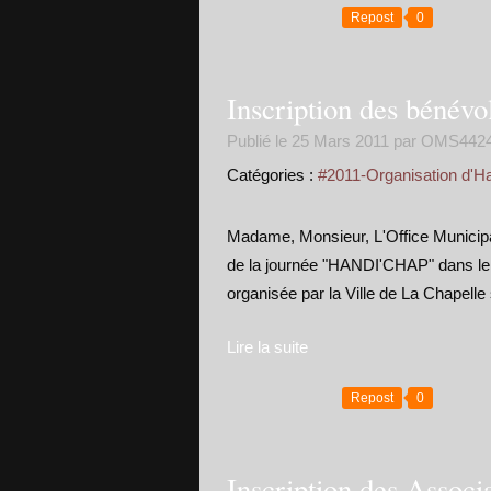
Repost
0
Inscription des bénév
Publié le
25 Mars 2011
par OMS442
Catégories :
#2011-Organisation d'H
Madame, Monsieur, L'Office Municipa
de la journée "HANDI'CHAP" dans le 
organisée par la Ville de La Chapelle
Lire la suite
Repost
0
Inscription des Assoc