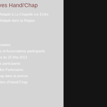
ves Handi'Chap
 Adapté à La Chapelle sur Erdre
 Adapté dans la Région
enaires
 et Associations participants
ée du 25 Mai 2013
s participants
des Partenaires
ap dans la presse
tion d'Handi'Chap