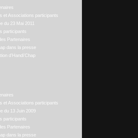
enaires
 et Associations participants
ée du 23 Mai 2011
s participants
des Partenaires
ap dans la presse
tion d'Handi'Chap
enaires
 et Associations participants
ée du 13 Juin 2009
s participants
des Partenaires
ap dans la presse