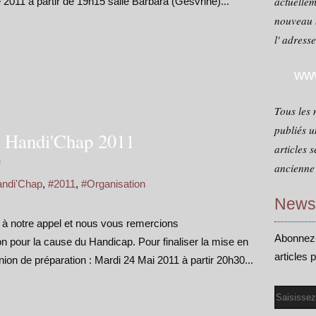
actuellem
011 à partir de 19h15 salle Barbara (Gesvrine)...
nouveau 
l' adress
www
Tous les 
publiés u
s Handi'Chap 2011
articles 
0
ancienne 
andi'Chap
,
#2011
,
#Organisation
Newsl
à notre appel et nous vous remercions
Abonnez-
n pour la cause du Handicap. Pour finaliser la mise en
articles 
ion de préparation : Mardi 24 Mai 2011 à partir 20h30...
Email