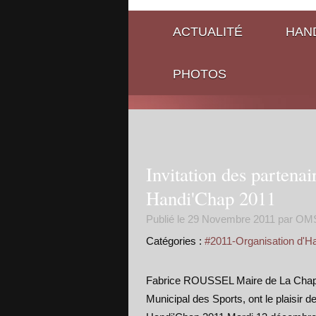
ACTUALITÉ
HAND
PHOTOS
Invitation des partenai
Handi'Chap 2011
Publié le
29 Novembre 2011
par OM
Catégories :
#2011-Organisation d'H
Fabrice ROUSSEL Maire de La Chape
Municipal des Sports, ont le plaisir d