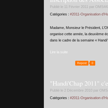
Publié le
11 Février 2011
par OMS44
Catégories :
#2011-Organisation d'H
Madame, Monsieur le Président, L’Of
organise cette année, la deuxième éd
dans le cadre de la semaine « Hand
Lire la suite
Repost
0
"Handi'Chap 2011" c'es
Publié le
2 Décembre 2010
par OMS
Catégories :
#2011-Organisation d'H