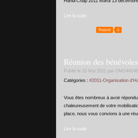
Handi'Chap 2011 Mardi 13 décembre 2
Lire la suite
Repost
0
Réunion des bénévole
Publié le
10 Mai 2011
par OMS4424
Catégories :
#2011-Organisation d'H
Vous êtes nombreux à avoir répondu 
chaleureusement de votre mobilisatio
place, nous vous convions à une réun
Lire la suite