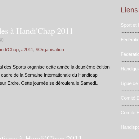
Liens
Sport et
oles à Handi'Chap 2011
Fédérati
40
andi'Chap
,
#2011
,
#Organisation
Fédérati
l des Sports organise cette année la deuxième édition
Handigui
cadre de la Semaine Internationale du Handicap
 sur Erdre. Cette journée se déroulera le Samedi...
Ligue de
Comité D
Comité H
Handispo
iations à Handi'Chap 2011