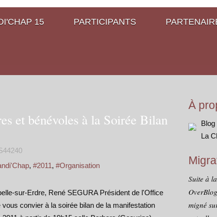
I'CHAP 15
PARTICIPANTS
PARTENAIR
À pro
res et bénévoles à la Soirée Bilan
Blog
La C
S44240
Migra
andi'Chap
,
#2011
,
#Organisation
Suite à l
OverBlog
lle-sur-Erdre, René SEGURA Président de l'Office
migné sur
e vous convier à la soirée bilan de la manifestation