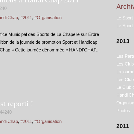
Archi
240
andi'Chap
,
#2011
,
#Organisation
Le Sport
Le Sport
fice Municipal des Sports de La Chapelle sur Erdre
2013
ition de la journée de promotion Sport et Handicap
i’Chap » Cette journée dénommée « HANDI’CHAP...
Les Part
Les Clubs
La journ
Les Club
Le Club 
Handi'Ch
t reparti !
Organisa
Photos
44240
andi'Chap
,
#2011
,
#Organisation
2011