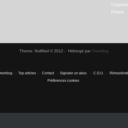
Organisa
Photos
Theme: Nullified © 2012 - Hébergé par
Overblog
Overblog
Top articles
Contact
Signaler un abus
C.G.U.
Rémunératio
Préférences cookies