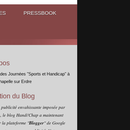
ES
PRESSBOOK
pos
 des Journées "Sports et Handicap" à
hapelle sur Erdre
tion du Blog
a publicité envahissante imposée par
, le blog Handi'Chap a maintenant
Blogger
 la plateforme "
" de Google