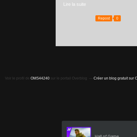
Lire la suite
Repost
0
Voir le profil de
OMS44240
sur le portail Overblog
Créer un blog gratuit sur 
Hall of Game