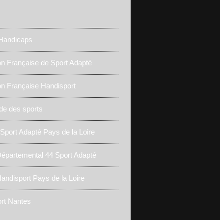
 Handicaps
on Française de Sport Adapté
on Française Handisport
de des sports
 Sport Adapté Pays de la Loire
épartemental 44 Sport Adapté
andisport Pays de la Loire
rt Nantes