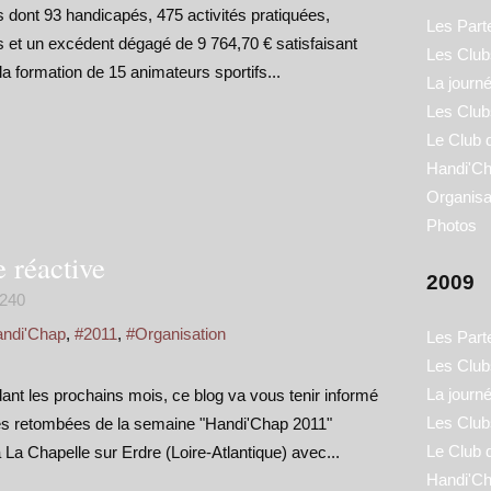
s dont 93 handicapés, 475 activités pratiquées,
Les Part
es et un excédent dégagé de 9 764,70 € satisfaisant
Les Clubs
 la formation de 15 animateurs sportifs...
La journ
Les Club
Le Club 
Handi'Ch
Organisa
Photos
 réactive
2009
240
andi'Chap
,
#2011
,
#Organisation
Les Part
Les Clubs
La journ
nt les prochains mois, ce blog va vous tenir informé
Les Club
des retombées de la semaine "Handi'Chap 2011"
Le Club 
La Chapelle sur Erdre (Loire-Atlantique) avec...
Handi'Ch